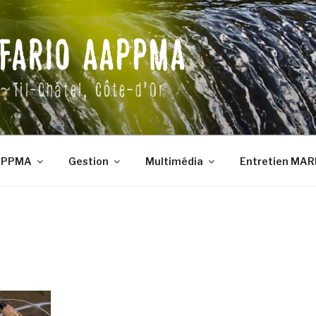
 FARIO AAPPMA
~Til-Châtel, Côte-d'Or
APPMA
Gestion
Multimédia
Entretien MARE