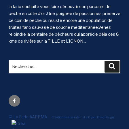
la fario souhaite vous faire découvrir son parcours de
pêche en côte d'or .Une poignée de passionnés préserve
ce coin de pêche ou résiste encore une population de
truites fario sauvage de souche méditerranée.Venez
rejoindre la centaine de pêcheurs qui apprécie déja ces 8
kms de rivière sur la TILLE et L'IGNON...
Recherche
Reche
pour
:
Facebook
©
La Fario AAPPMA
Création de sites internet à Dijon : Divio Design