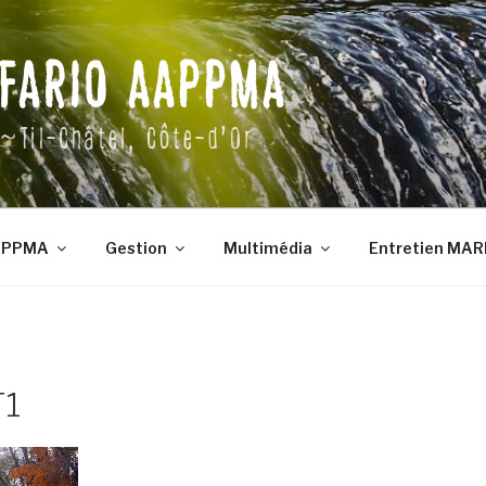
 FARIO AAPPMA
~Til-Châtel, Côte-d'Or
APPMA
Gestion
Multimédia
Entretien MARE
1